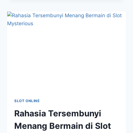
BATAS
BERMAIN
DI
SLOT
WILD
CASH
SLOT ONLINE
Rahasia Tersembunyi
Menang Bermain di Slot