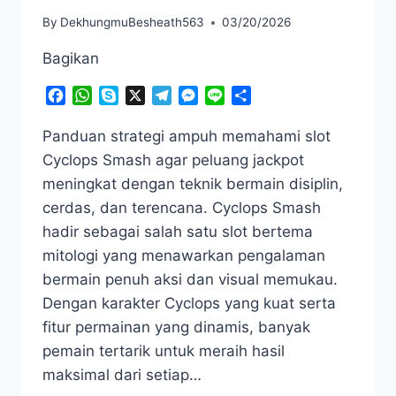
By
DekhungmuBesheath563
03/20/2026
Bagikan
Facebook
WhatsApp
Skype
X
Telegram
Messenger
Line
Share
Panduan strategi ampuh memahami slot
Cyclops Smash agar peluang jackpot
meningkat dengan teknik bermain disiplin,
cerdas, dan terencana. Cyclops Smash
hadir sebagai salah satu slot bertema
mitologi yang menawarkan pengalaman
bermain penuh aksi dan visual memukau.
Dengan karakter Cyclops yang kuat serta
fitur permainan yang dinamis, banyak
pemain tertarik untuk meraih hasil
maksimal dari setiap…