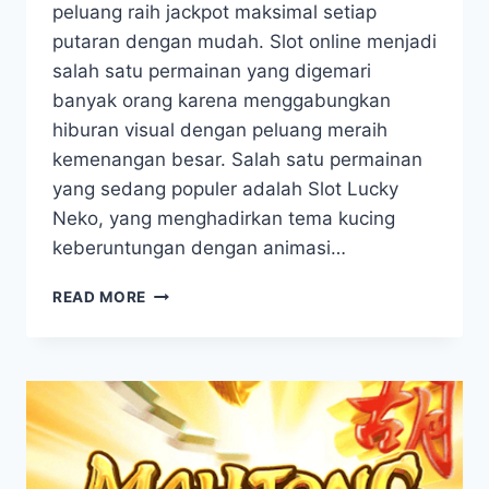
peluang raih jackpot maksimal setiap
putaran dengan mudah. Slot online menjadi
salah satu permainan yang digemari
banyak orang karena menggabungkan
hiburan visual dengan peluang meraih
kemenangan besar. Salah satu permainan
yang sedang populer adalah Slot Lucky
Neko, yang menghadirkan tema kucing
keberuntungan dengan animasi…
LANGKAH
READ MORE
CERDAS
MENANG
BESAR
BERMAIN
SLOT
LUCKY
NEKO