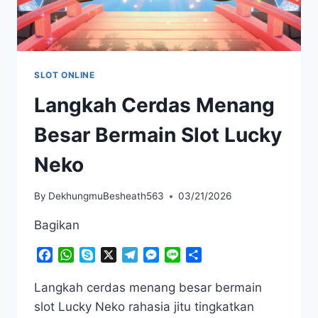
SLOT ONLINE
Langkah Cerdas Menang
Besar Bermain Slot Lucky
Neko
By
DekhungmuBesheath563
03/21/2026
Bagikan
Facebook
WhatsApp
Skype
X
Telegram
Messenger
Line
Share
Langkah cerdas menang besar bermain
slot Lucky Neko rahasia jitu tingkatkan