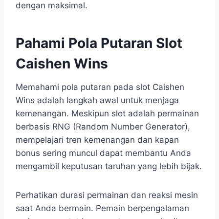
dengan maksimal.
Pahami Pola Putaran Slot
Caishen Wins
Memahami pola putaran pada slot Caishen
Wins adalah langkah awal untuk menjaga
kemenangan. Meskipun slot adalah permainan
berbasis RNG (Random Number Generator),
mempelajari tren kemenangan dan kapan
bonus sering muncul dapat membantu Anda
mengambil keputusan taruhan yang lebih bijak.
Perhatikan durasi permainan dan reaksi mesin
saat Anda bermain. Pemain berpengalaman