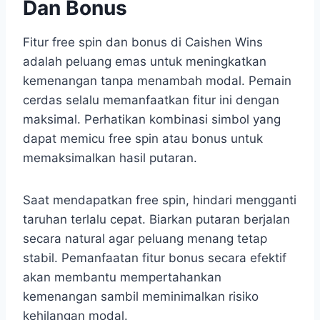
Dan Bonus
Fitur free spin dan bonus di Caishen Wins
adalah peluang emas untuk meningkatkan
kemenangan tanpa menambah modal. Pemain
cerdas selalu memanfaatkan fitur ini dengan
maksimal. Perhatikan kombinasi simbol yang
dapat memicu free spin atau bonus untuk
memaksimalkan hasil putaran.
Saat mendapatkan free spin, hindari mengganti
taruhan terlalu cepat. Biarkan putaran berjalan
secara natural agar peluang menang tetap
stabil. Pemanfaatan fitur bonus secara efektif
akan membantu mempertahankan
kemenangan sambil meminimalkan risiko
kehilangan modal.