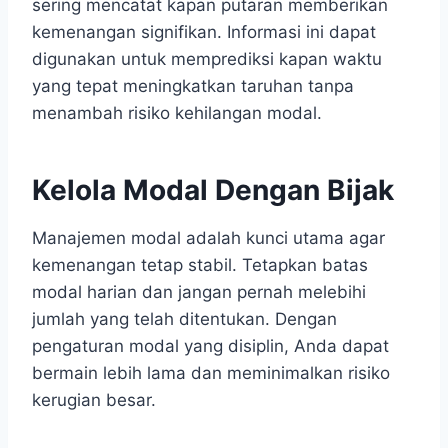
sering mencatat kapan putaran memberikan
kemenangan signifikan. Informasi ini dapat
digunakan untuk memprediksi kapan waktu
yang tepat meningkatkan taruhan tanpa
menambah risiko kehilangan modal.
Kelola Modal Dengan Bijak
Manajemen modal adalah kunci utama agar
kemenangan tetap stabil. Tetapkan batas
modal harian dan jangan pernah melebihi
jumlah yang telah ditentukan. Dengan
pengaturan modal yang disiplin, Anda dapat
bermain lebih lama dan meminimalkan risiko
kerugian besar.