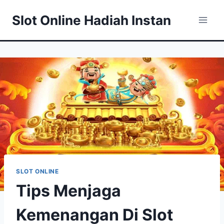
Skip
Slot Online Hadiah Instan
to
content
SLOT ONLINE
Tips Menjaga
Kemenangan Di Slot